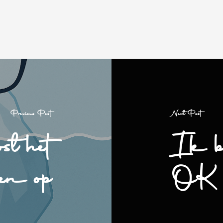
Previous Post
Next Post
st het
Ik b
den op
OK