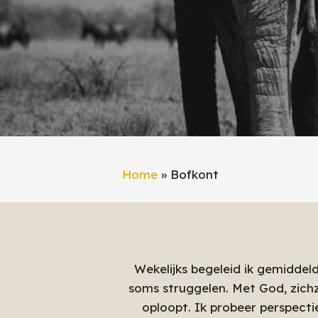
Home
»
Bofkont
Wekelijks begeleid ik gemidde
soms struggelen. Met God, zich
oploopt. Ik probeer perspectiev